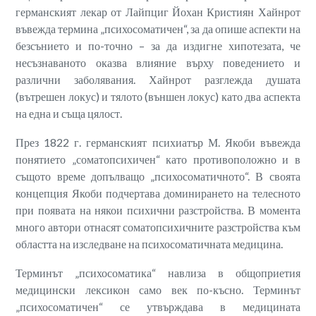
германският лекар от Лайпциг Йохан Кристиян Хайнрот
въвежда термина „психосоматичен“, за да опише аспекти на
безсънието и по-точно – за да издигне хипотезата, че
несъзнаваното оказва влияние върху поведението и
различни заболявания. Хайнрот разглежда душата
(вътрешен локус) и тялото (външен локус) като два аспекта
на една и съща цялост.
През 1822 г. германският психиатър М. Якоби въвежда
понятието „соматопсихичен“ като противоположно и в
същото време допълващо „психосоматичното“. В своята
концепция Якоби подчертава доминирането на телесното
при появата на някои психични разстройства. В момента
много автори отнасят соматопсихичните разстройства към
областта на изследване на психосоматичната медицина.
Терминът „психосоматика“ навлиза в общоприетия
медицински лексикон само век по-късно. Терминът
„психосоматичен“ се утвърждава в медицината