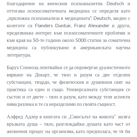
благодарение на виенския психоаналитик Deutsch и
оттогава психосоматичната медицина се определя като
„приложна психоанализа в медицината“. Deutsch, заедно с
колегите си Flanders Dunbar, Franz Alexander и други,
предизвиква интерес към психосоматичните проблеми и
към края на 50-те години около 5000 статии за соматична
медицина са публикувани в американската научна
литература.
Барух Спиноза, опитвайки се да опровергае дуалистичното
вярване на Декарт, че тяло и разум са две отделни
субстанции, твърди, че физическия и душевния свят на
практика са едно и също. Универсалната субстанция се
състои и от двете – тяло и разум, като между тези аспекти
няма разлика и те са неразделими по своята същност.
Алфред Адлер в книгата си „Смисълът на живота“ засяга
връзката душа – тяло, разглеждайки душата като част от
жизнения процес на организма, като предполага, че тя би