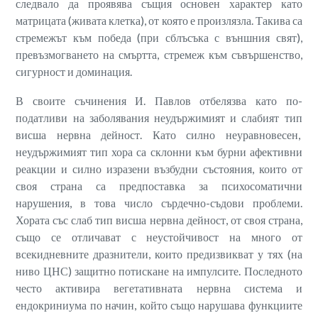
следвало да проявява същия основен характер като
матрицата (живата клетка), от която е произлязла. Такива са
стремежът към победа (при сблъсъка с външния свят),
превъзмогването на смъртта, стремеж към съвършенство,
сигурност и доминация.
В своите съчинения И. Павлов отбелязва като по-
податливи на заболявания неудържимият и слабият тип
висша нервна дейност. Като силно неуравновесен,
неудържимият тип хора са склонни към бурни афективни
реакции и силно изразени възбудни състояния, които от
своя страна са предпоставка за психосоматични
нарушения, в това число сърдечно-съдови проблеми.
Хората със слаб тип висша нервна дейност, от своя страна,
също се отличават с неустойчивост на много от
всекидневните дразнители, които предизвикват у тях (на
ниво ЦНС) защитно потискане на импулсите. Последното
често активира вегетативната нервна система и
ендокриниума по начин, който също нарушава функциите