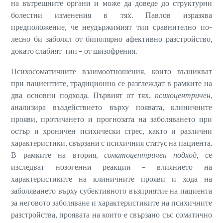
на вътрешните органи и може да доведе до структурни
болестни изменения в тях. Павлов изразява
предположение, че неудържимият тип сравнително по-
лесно би заболял от биполярно афективно разстройство,
докато слабият тип – от шизофрения.
Психосоматичните взаимоотношения, които възникват
при пациентите, традиционно се разглеждат в рамките на
два основни подхода. Първият от тях,
психоцентричен
,
анализира въздействието върху появата, клиничните
прояви, протичането и прогнозата на заболяването при
остър и хроничен психически стрес, както и различни
характеристики, свързани с психичния статус на пациента.
В рамките на втория,
соматоцентричен подход
, се
изследват нозогенни реакции – влиянието на
характеристиките на клиничните прояви и хода на
заболяването върху субективното възприятие на пациента
за неговото заболяване и характеристиките на психичните
разстройства, проявата на които е свързано със соматично