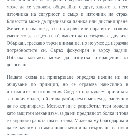
може да се успокои, общувайки с друг, защото за него
източника на сигурност е също и източник на страх.
Близостта може да предизвика паника или дистанциране.
Живее в очакване да го отхвърлят или наранят и развива
умението да се „откъсва“, вместо да се свързва с другите.
Объркан, трескаво търси внимание, но не умее да изразява
потребностите си. Свръх фокусиран е върху задачи.
Избягва контакт, може да изпитва отвращение от
докосване.
Нашата схема на привързване определя начина ни на
общуване по принцип, но се отразява най-силно в
интимните ни отношения. След като осъзнаем причината
за нашия модел, той става разбираем и можем да започнем
да го коригираме. Мозъкът ни е разработил тези модели
като защитен механизъм, за да ни предпази от болка и това
е свършило работа там и тогава. Може да му благодарим и
да се научим на някои нови начини на свързване, на нови
поведения.