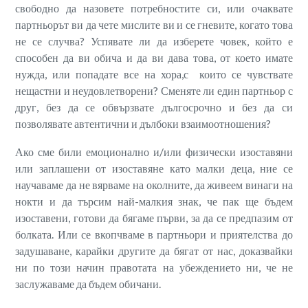
свободно да назовете потребностите си, или очаквате
партньорът ви да чете мислите ви и се гневите, когато това
не се случва? Успявате ли да изберете човек, който е
способен да ви обича и да ви дава това, от което имате
нужда, или попадате все на хора,с които се чувствате
нещастни и неудовлетворени? Сменяте ли един партньор с
друг, без да се обвързвате дългосрочно и без да си
позволявате автентични и дълбоки взаимоотношения?
Ако сме били емоционално и/или физически изоставяни
или заплашени от изоставяне като малки деца, ние се
научаваме да не вярваме на околните, да живеем винаги на
нокти и да търсим най-малкия знак, че пак ще бъдем
изоставени, готови да бягаме първи, за да се предпазим от
болката. Или се вкопчваме в партньори и приятелства до
задушаване, карайки другите да бягат от нас, доказвайки
ни по този начин правотата на убеждението ни, че не
заслужаваме да бъдем обичани.