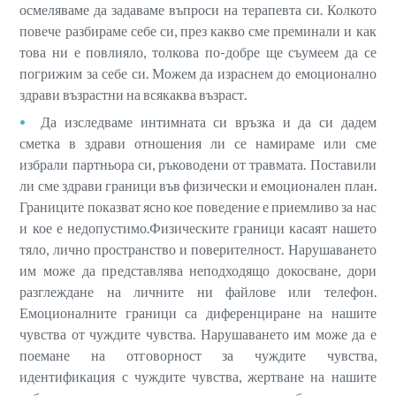
осмеляваме да задаваме въпроси на терапевта си. Колкото
повече разбираме себе си, през какво сме преминали и как
това ни е повлияло, толкова по-добре ще съумеем да се
погрижим за себе си. Можем да израснем до емоционално
здрави възрастни на всякаква възраст.
Да изследваме интимната си връзка и да си дадем
сметка в здрави отношения ли се намираме или сме
избрали партньора си, ръководени от травмата. Поставили
ли сме здрави граници във физически и емоционален план.
Границите показват ясно кое поведение е приемливо за нас
и кое е недопустимо.Физическите граници касаят нашето
тяло, лично пространство и поверителност. Нарушаването
им може да представлява неподходящо докосване, дори
разглеждане на личните ни файлове или телефон.
Емоционалните граници са диференциране на нашите
чувства от чуждите чувства. Нарушаването им може да е
поемане на отговорност за чуждите чувства,
идентификация с чуждите чувства, жертване на нашите