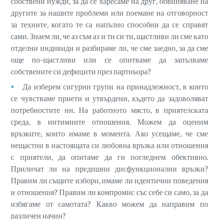
собствени нужди, за да се харесаме на друг, обвиняване на
другите за нашите проблеми или поемане на отговорност
за техните, когато те са напълно способни да се справят
сами. Знаем ли, че аз съм аз и ти си ти, щастливи ли сме като
отделни индивиди и разбираме ли, че сме заедно, за да сме
още по-щастливи или се опитваме да запълваме
собствените си дефицити през партньора?
Да изберем сигурни групи на принадлежност, в които
се чувстваме приети и утвърдени, където да задоволяват
потребностите ни. На работното място, в приятелската
среда, в интимните отношения. Можем да оценим
връзките, които имаме в момента. Ако усещаме, че сме
нещастни в настоящата си любовна връзка или отношения
с приятели, да опитаме да ги погледнем обективно.
Приличат ли на предишни дисфункционални връзки?
Правим ли същите избори, имаме ли идентични поведения
и отношения? Правим ли компромис със себе си само, за да
избягаме от самотата? Какво можем да направим по
различен начин?