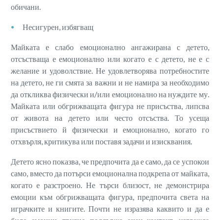
обичани.
Несигурен, избягващ
Майката е слабо емоционално ангажирана с детето,
отсъстваща е емоционално или когато е с детето, не е с
желание и удоволствие. Не удовлетворява потребностите
на детето, не ги смята за важни и не намира за необходимо
да откликва физически и/или емоционално на нуждите му.
Майката или обгрижващата фигура не присъства, липсва
от живота на детето или често отсъства. То усеща
присъствието й физически и емоционално, когато го
отхвърля, критикува или поставя задачи и изисквания.
Детето ясно показва, че предпочита да е само, да се успокои
само, вместо да потърси емоционална подкрепа от майката,
когато е разстроено. Не търси близост, не демонстрира
емоции към обгрижващата фигура, предпочита света на
играчките и книгите. Почти не изразява каквито и да е