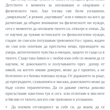
Детството е момента за опознаване и свързване с
физическото тяло. Ако тогава сме били уплашени,
„замръзнали“, в режим „оцеляване“ или е нямало на кого да
разчитаме да обърне внимание на физическите ни нужди,
сега е моментът да опознаем тялото си, отвътре и отвън. Да
се научим да чуваме истинските си физиологични нужди,
гладен ли съм или потушавам тревожността с храна, жаден
ли съм или опитвам да преглътна нещо, признаците на
умора, автентичните чувства и емоции, защото те също са в
тялото. Също така бавно и с любов към себе си можем да се
научим, че докосването и получаването през допир от
някой, на когото имаме доверие, може да е приятно, а не
болезнено и е базова човешка нужда. От държането за ръце,
до прегръдките, гушканията и масажа, докосването може да
бъде силно терапевтично. Да си даваме сметка доколко
присъстваме наистина тук и сега или отлитаме в мислите
и бягаме от тялото, когато сме тревожни и уплашени.
Да поемем отговорност за себе си, да знаем, да се