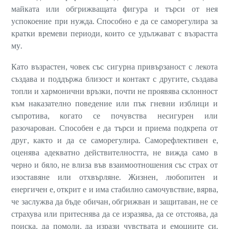
майката или обгрижващата фигура и търси от нея
успокоение при нужда. Способно е да се саморегулира за
кратки времеви периоди, които се удължават с възрастта
му.
Като възрастен, човек със сигурна привързаност с лекота
създава и поддържа близост и контакт с другите, създава
топли и хармонични връзки, почти не проявява склонност
към наказателно поведение или пък гневни изблици и
съпротива, когато се почувства несигурен или
разочарован. Способен е да търси и приема подкрепа от
друг, както и да се саморегулира. Саморефлективен е,
оценява адекватно действителността, не вижда само в
черно и бяло, не влиза във взаимоотношения със страх от
изоставяне или отхвърляне. Жизнен, любопитен и
енергичен е, открит е и има стабилно самочувствие, вярва,
че заслужва да бъде обичан, обгрижван и защитаван, не се
страхува или притеснява да се изразява, да се отстоява, да
поиска, да помоли, да изрази чувствата и емоциите си.