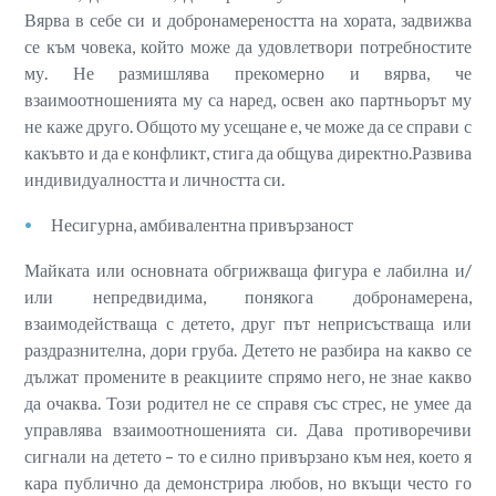
Вярва в себе си и добронамереността на хората, задвижва
се към човека, който може да удовлетвори потребностите
му. Не размишлява прекомерно и вярва, че
взаимоотношенията му са наред, освен ако партньорът му
не каже друго. Общото му усещане е, че може да се справи с
какъвто и да е конфликт, стига да общува директно.Развива
индивидуалността и личността си.
Несигурна, амбивалентна привързаност
Майката или основната обгрижваща фигура е лабилна и/
или непредвидима, понякога добронамерена,
взаимодействаща с детето, друг път неприсъстваща или
раздразнителна, дори груба. Детето не разбира на какво се
дължат промените в реакциите спрямо него, не знае какво
да очаква. Този родител не се справя със стрес, не умее да
управлява взаимоотношенията си. Дава противоречиви
сигнали на детето – то е силно привързано към нея, което я
кара публично да демонстрира любов, но вкъщи често го