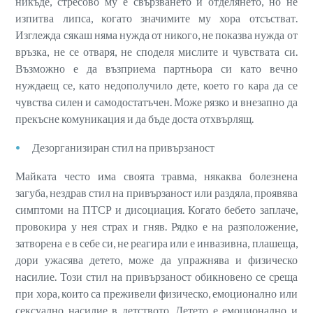
никъде, стресово му е свързването и отделянето, но не
изпитва липса, когато значимите му хора отсъстват.
Изглежда сякаш няма нужда от никого, не показва нужда от
връзка, не се отваря, не споделя мислите и чувствата си.
Възможно е да възприема партньора си като вечно
нуждаещ се, като недополучило дете, което го кара да се
чувства силен и самодостатъчен. Може рязко и внезапно да
прекъсне комуникация и да бъде доста отхвърлящ.
Дезорганизиран стил на привързаност
Майката често има своята травма, някаква болезнена
загуба, нездрав стил на привързаност или раздяла, проявява
симптоми на ПТСР и дисоциация. Когато бебето заплаче,
провокира у нея страх и гняв. Рядко е на разположение,
затворена е в себе си, не реагира или е инвазивна, плашеща,
дори ужасява детето, може да упражнява и физическо
насилие. Този стил на привързаност обикновено се среща
при хора, които са преживели физическо, емоционално или
сексуално насилие в детството. Детето е емоционално и