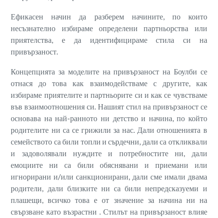
Ефикасен начин да разберем начините, по които
несъзнателно избираме определени партньорства или
приятелства, е да идентифицираме стила си на
привързаност.
Концепцията за моделите на привързаност на Боулби се
отнася до това как взаимодействаме с другите, как
избираме приятелите и партньорите си и как се чувстваме
във взаимоотношения си. Нашият стил на привързаност се
основава на най-ранното ни детство и начина, по който
родителите ни са се грижили за нас. Дали отношенията в
семейството са били топли и сърдечни, дали са откликвали
и задоволявали нуждите и потребностите ни, дали
емоциите ни са били обяснявани и приемани или
игнорирани и/или санкционирани, дали сме имали двама
родители, дали близките ни са били непредсказуеми и
плашещи, всичко това е от значение за начина ни на
свързване като възрастни . Стилът на привързаност влияе