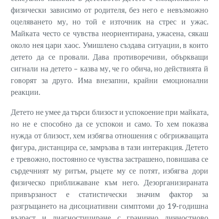
физически зависимо от родителя, без него е невъзможно
оцеляването му, но той е източник на стрес и ужас.
Майката често се чувства неориентирана, ужасена, сякаш
около нея цари хаос. Умишлено създава ситуации, в които
детето да се провали. Дава противоречиви, объркващи
сигнали на детето – казва му, че го обича, но действията й
говорят за друго. Има внезапни, крайни емоционални
реакции.
Детето не умее да търси близост и успокоение при майката,
но не е способно да се успокои и само. То хем показва
нужда от близост, хем избягва отношения с обгрижващата
фигура, дистанцира се, замръзва в тази интеракция. Детето
е тревожно, постоянно се чувства застрашено, повишава се
сърдечният му ритъм, ръцете му се потят, избягва дори
физическо приближаване към него. Дезорганизираната
привързаност е статистически значим фактор за
разгръщането на дисоциативни симптоми до 19-годишна
възраст и диагностициране с гранично личностново