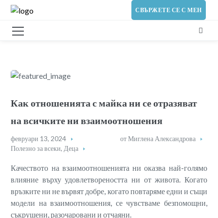
СВЪРЖЕТЕ СЕ С МЕН
Как отношенията с майка ни се отразяват
на всичките ни взаимоотношения
февруари 13, 2024
от
Миглена Александрова
Полезно за всеки
,
Деца
Качеството на взаимоотношенията ни оказва най-голямо
влияние върху удовлетвореността ни от живота. Когато
връзките ни не вървят добре, когато повтаряме едни и същи
модели на взаимоотношения, се чувстваме безпомощни,
съкрушени, разочаровани и отчаяни.