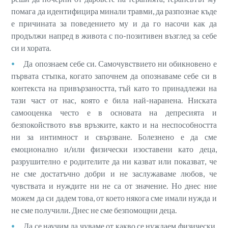
помага да идентифицира минали травми, да разпознае къде
е причината за поведението му и да го насочи как да
продължи напред в живота с по-позитивен възглед за себе
си и хората.
Да опознаем себе си. Самочувствието ни обикновено е
първата стъпка, когато започнем да опознаваме себе си в
контекста на привързаността, тъй като то принадлежи на
тази част от нас, която е била най-наранена. Ниската
самооценка често е в основата на депресията и
безпокойството във връзките, както и на неспособността
ни за интимност и свързване. Болезнено е да сме
емоционално и/или физически изоставени като деца,
разрушително е родителите да ни казват или показват, че
не сме достатъчно добри и не заслужаваме любов, че
чувствата и нуждите ни не са от значение. Но днес ние
можем да си дадем това, от което някога сме имали нужда и
не сме получили. Днес не сме безпомощни деца.
Да се научим да чуваме от какво се нуждаем физически.