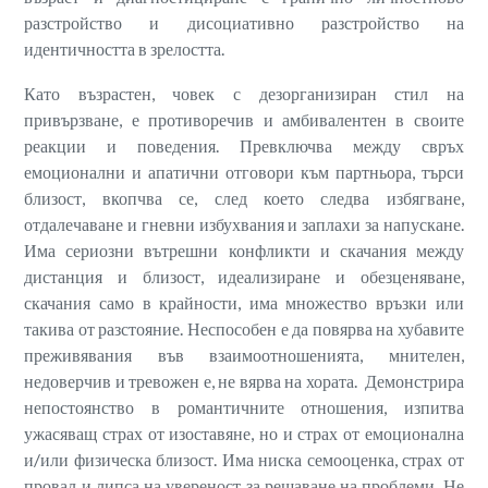
разстройство и дисоциативно разстройство на
идентичността в зрелостта.
Като възрастен, човек с дезорганизиран стил на
привързване, е противоречив и амбивалентен в своите
реакции и поведения. Превключва между свръх
емоционални и апатични отговори към партньора, търси
близост, вкопчва се, след което следва избягване,
отдалечаване и гневни избухвания и заплахи за напускане.
Има сериозни вътрешни конфликти и скачания между
дистанция и близост, идеализиране и обезценяване,
скачания само в крайности, има множество връзки или
такива от разстояние. Неспособен е да повярва на хубавите
преживявания във взаимоотношенията, мнителен,
недоверчив и тревожен е, не вярва на хората. Демонстрира
непостоянство в романтичните отношения, изпитва
ужасяващ страх от изоставяне, но и страх от емоционална
и/или физическа близост. Има ниска семооценка, страх от
провал и липса на увереност за решаване на проблеми. Не