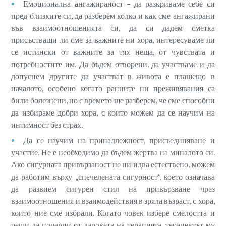
Емоционална ангажираност – да разкриваме себе си
пред близките си, да разберем колко и как сме ангажирани
във взаимоотношенията си, да си дадем сметка
присъстващи ли сме за важните ни хора, интересуваме ли
се истински от важните за тях неща, от чувствата и
потребностите им. Да бъдем отворени, да участваме и да
допуснем другите да участват в живота е плашещо в
началото, особено когато ранните ни преживявания са
били болезнени, но с времето ще разберем, че сме способни
да избираме добри хора, с които можем да се научим на
интимност без страх.
Да се научим на принадлежност, присъединяване и
участие. Не е необходимо да бъдем жертва на миналото си.
Ако сигурната привързаност не ни идва естествено, можем
да работим върху „спечелената сигурност“, което означава
да развием сигурен стил на привързване чрез
взаимоотношения и взаимодействия в зряла възраст, с хора,
които ние сме избрали. Когато човек избере смелостта и
реши да почерпи от даровете на терапията, терапевтът му