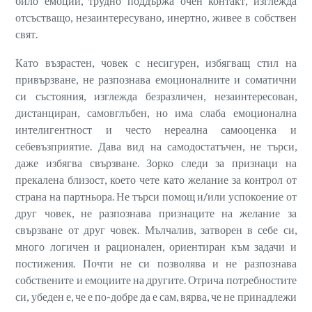
било емоции, трудно поддържа очен контакт, изглежда
отсъстващо, незаинтересувано, инертно, живее в собствен
свят.
Като възрастен, човек с несигурен, избягващ стил на
привързване, не разпознава емоционалните и соматични
си състояния, изглежда безразличен, незаинтересован,
дистанциран, самовглъбен, но има слаба емоционална
интелигентност и често нереална самооценка и
себевъзприятие. Дава вид на самодостатъчен, не търси,
даже избягва свързване. Зорко следи за признаци на
прекалена близост, което чете като желание за контрол от
страна на партньора. Не търси помощ и/или успокоение от
друг човек, не разпознава признаците на желание за
свързване от друг човек. Мълчалив, затворен в себе си,
много логичен и рационален, ориентиран към задачи и
постижения. Почти не си позволява и не разпознава
собствените и емоциите на другите. Отрича потребностите
си, убеден е, че е по-добре да е сам, вярва, че не принадлежи