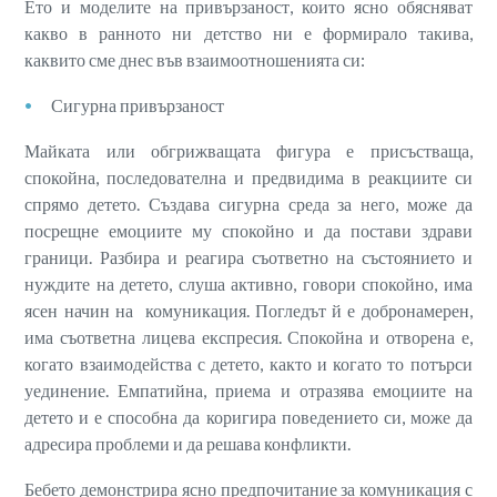
Ето и моделите на привързаност, които ясно обясняват
какво в ранното ни детство ни е формирало такива,
каквито сме днес във взаимоотношенията си:
Сигурна привързаност
Майката или обгрижващата фигура е присъстваща,
спокойна, последователна и предвидима в реакциите си
спрямо детето. Създава сигурна среда за него, може да
посрещне емоциите му спокойно и да постави здрави
граници. Разбира и реагира съответно на състоянието и
нуждите на детето, слуша активно, говори спокойно, има
ясен начин на комуникация. Погледът й е добронамерен,
има съответна лицева експресия. Спокойна и отворена е,
когато взаимодейства с детето, както и когато то потърси
уединение. Емпатийна, приема и отразява емоциите на
детето и е способна да коригира поведението си, може да
адресира проблеми и да решава конфликти.
Бебето демонстрира ясно предпочитание за комуникация с