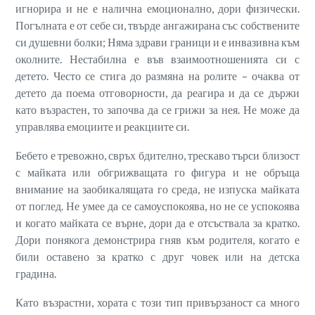
игнорира и не е налична емоционално, дори физически.
Погълната е от себе си, твърде ангажирана със собствените
си душевни болки; Няма здрави граници и е инвазивна към
околните. Нестабилна е във взаимоотношенията си с
детето. Често се стига до размяна на ролите – очаква от
детето да поема отговорности, да реагира и да се държи
като възрастен, то започва да се грижи за нея. Не може да
управлява емоциите и реакциите си.
Бебето е тревожно, свръх бдително, трескаво търси близост
с майката или обгрижващата го фигура и не обръща
внимание на заобикалящата го среда, не изпуска майката
от поглед. Не умее да се самоуспокоява, но не се успокоява
и когато майката се върне, дори да е отсъствала за кратко.
Дори понякога демонстрира гняв към родителя, когато е
били оставено за кратко с друг човек или на детска
градина.
Като възрастни, хората с този тип привързаност са много