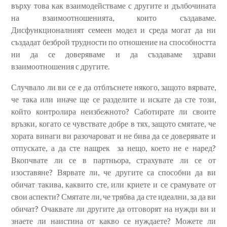
върху това как взаимодействаме с другите и дълбочината
на взаимоотношенията, които създаваме.
Дисфункционалният семеен модел и среда могат да ни
създадат безброй трудности по отношение на способността
ни да се доверяваме и да създаваме здрави
взаимоотношения с другите.
Случвало ли ви се е да отблъснете някого, защото вярвате,
че така или иначе ще се разделите и искате да сте този,
който контролира неизбежното? Саботирате ли своите
връзки, когато се чувствате добре в тях, защото смятате, че
хората винаги ви разочароват и не бива да се доверявате и
отпускате, а да сте нащрек за нещо, което не е наред?
Вкопчвате ли се в партньора, страхувате ли се от
изоставяне? Вярвате ли, че другите са способни да ви
обичат такива, каквито сте, или криете и се срамувате от
свои аспекти? Смятате ли, че трябва да сте идеални, за да ви
обичат? Очаквате ли другите да отговорят на нужди ви и
знаете ли наистина от какво се нуждаете? Можете ли