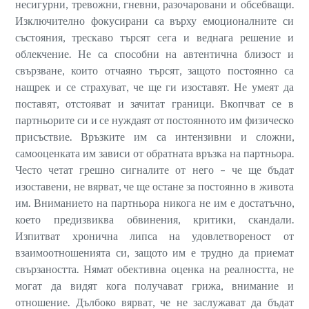
несигурни, тревожни, гневни, разочаровани и обсебващи.
Изключително фокусирани са върху емоционалните си
състояния, трескаво търсят сега и веднага решение и
облекчение. Не са способни на автентична близост и
свързване, които отчаяно търсят, защото постоянно са
нащрек и се страхуват, че ще ги изоставят. Не умеят да
поставят, отстояват и зачитат граници. Вкопчват се в
партньорите си и се нуждаят от постоянното им физическо
присъствие. Връзките им са интензивни и сложни,
самооценката им зависи от обратната връзка на партньора.
Често четат грешно сигналите от него – че ще бъдат
изоставени, не вярват, че ще остане за постоянно в живота
им. Вниманието на партньора никога не им е достатъчно,
което предизвиква обвинения, критики, скандали.
Изпитват хронична липса на удовлетвореност от
взаимоотношенията си, защото им е трудно да приемат
свързаността. Нямат обективна оценка на реалността, не
могат да видят кога получават грижа, внимание и
отношение. Дълбоко вярват, че не заслужават да бъдат