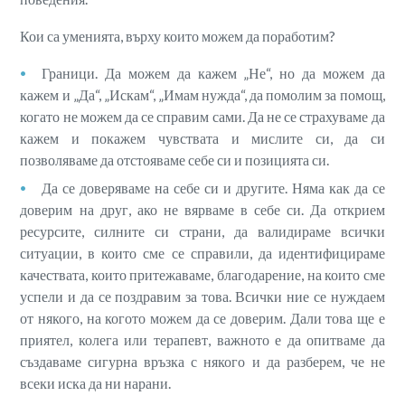
Кои са уменията, върху които можем да поработим?
Граници. Да можем да кажем „Не“, но да можем да
кажем и „Да“, „Искам“, „Имам нужда“, да помолим за помощ,
когато не можем да се справим сами. Да не се страхуваме да
кажем и покажем чувствата и мислите си, да си
позволяваме да отстояваме себе си и позицията си.
Да се доверяваме на себе си и другите. Няма как да се
доверим на друг, ако не вярваме в себе си. Да открием
ресурсите, силните си страни, да валидираме всички
ситуации, в които сме се справили, да идентифицираме
качествата, които притежаваме, благодарение, на които сме
успели и да се поздравим за това. Всички ние се нуждаем
от някого, на когото можем да се доверим. Дали това ще е
приятел, колега или терапевт, важното е да опитваме да
създаваме сигурна връзка с някого и да разберем, че не
всеки иска да ни нарани.