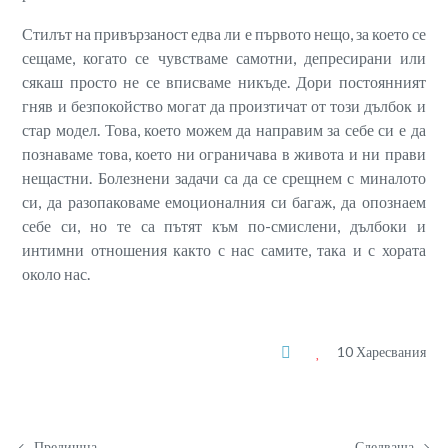
Стилът на привързаност едва ли е първото нещо, за което се
сещаме, когато се чувстваме самотни, депресирани или
сякаш просто не се вписваме никъде. Дори постоянният
гняв и безпокойство могат да произтичат от този дълбок и
стар модел. Това, което можем да направим за себе си е да
познаваме това, което ни ограничава в живота и ни прави
нещастни. Болезнени задачи са да се срещнем с миналото
си, да разопаковаме емоционалния си багаж, да опознаем
себе си, но те са пътят към по-смислени, дълбоки и
интимни отношения както с нас самите, така и с хората
около нас.
10 Харесвания
Предишна
Следваща