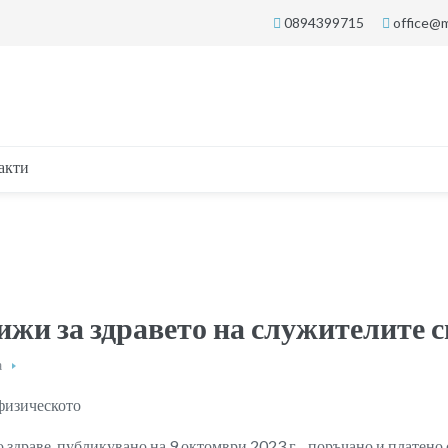
0894399715
office@m
акти
ижи за здравето на служителите с
а
 физическото
 здраве, публикувано на 9 октомври 2023 г., поръчано и платено