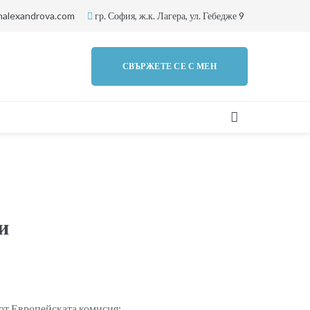
alexandrova.com
гр. София, ж.к. Лагера, ул. Гебедже 9
СВЪРЖЕТЕ СЕ С МЕН
и
 от Европейската комисия: