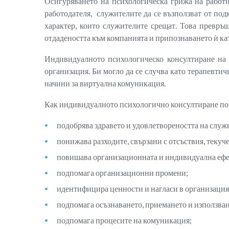
Осигуряването на психологическа грижа на работн
работодателя, служителите да се възползват от по
характер, които служителите срещат. Това превр
отдадеността към компанията и припознаването ѝ кат
Индивидуалното психологическо консултиране на 
организация. Би могло да се случва като терапевтич
начини за виртуална комуникация.
Как индивидуалното психологично консултиране пом
подобрява здравето и удовлетвореността на служ
понижава разходите, свързани с отсъствия, текуч
повишава организационната и индивидуална ефе
подпомага организационни промени;
идентифицира ценности и нагласи в организацият
подпомага осъзнаването, приемането и използван
подпомага процесите на комуникация;