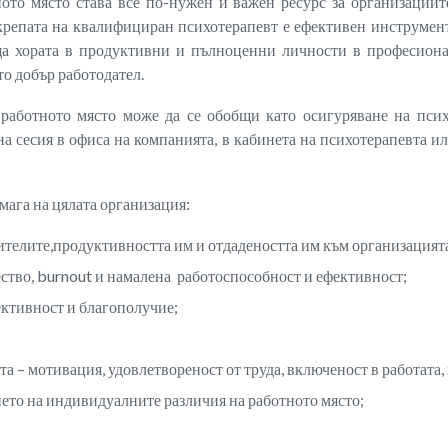
ото място става все по-нужен и важен ресурс за организациит
дкрепата на квалифициран психотерапевт е ефективен инструмен
ъща хората в продуктивни и пълноценни личности в професиона
о добър работодател.
работното място може да се обобщи като осигуряване на псих
на сесия в офиса на компанията, в кабинета на психотерапевта и
ага на цялата организация:
ителите,продуктивността им и отдадеността им към организацият
ество, burnout и намалена работоспособност и ефективност;
ктивност и благополучие;
а – мотивация, удовлетвореност от труда, включеност в работата,
ето на индивидуалните различия на работното място;