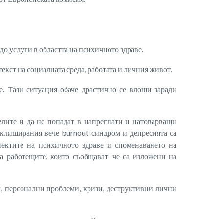
до услуги в областта на психичното здраве.
екст на социалната среда, работата и личния живот.
. Тази ситуация обаче драстично се влоши заради
елите ѝ да не попадат в напрегнати и натоварващи
а клиширания вече burnout синдром и депресията са
пектите на психичното здраве и споменаването на
на работещите, които съобщават, че са изложени на
и, персонални проблеми, кризи, деструктивни лични