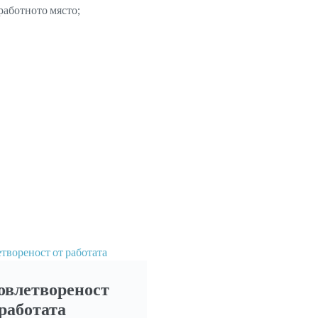
работното място;
овлетвореност
 работата