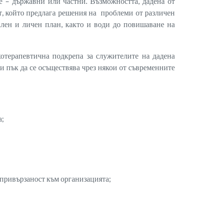
е – държавни или частни. Възможността, дадена от
т, който предлага решения на проблеми от различен
лен и личен план, както и води до повишаване на
отерапевтична подкрепа за служителите на дадена
ли пък да се осъществява чрез някои от съвременните
а;
 привързаност към организацията;