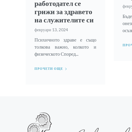
работодател се
февр
грижи за здравето
Бъд
на служителите си
оне
февруари 13, 2024
осъзн
Психичното здраве е също
ПРО
толкова важно, колкото и
физическото Според...
ПРОЧЕТИ ОЩЕ