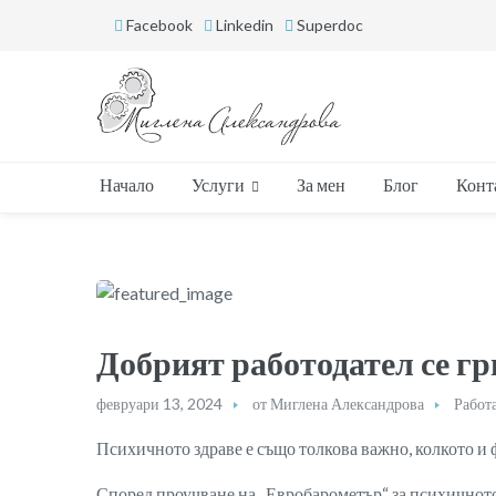
Facebook
Linkedin
Superdoc
Услуги
Начало
За мен
Блог
Конт
Добрият работодател се гр
февруари 13, 2024
от
Миглена Александрова
Работ
Психичното здраве е също толкова важно, колкото и
Според проучване на „Евробарометър“ за психичното