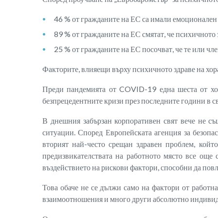
46 % от гражданите на ЕС са имали емоционален
89 % от гражданите на ЕС смятат, че психичното 
25 % от гражданите на ЕС посочват, че те или чле
Факторите, влияещи върху психичното здраве на хора
Преди пандемията от COVID-19 една шеста от хор
безпрецедентните кризи през последните години в с
В днешния забързан корпоративен свят вече не съ
ситуации. Според Европейската агенция за безопас
вторият най-често срещан здравен проблем, койт
предизвикателствата на работното място все още с
въздействието на рискови фактори, способни да пов
Това обаче не се дължи само на фактори от работн
взаимоотношения и много други абсолютно индивиду