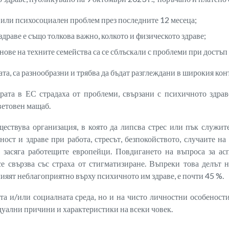
 или психосоциален проблем през последните 12 месеца;
здраве е също толкова важно, колкото и физическото здраве;
нове на техните семейства са се сблъскали с проблеми при достъп 
та, са разнообразни и трябва да бъдат разглеждани в широкия конт
ата в ЕС страдаха от проблеми, свързани с психичното здраве
ветовен мащаб.
ществува организация, в която да липсва стрес или пък служит
ност и здраве при работа, стресът, безпокойството, случаите н
о засяга работещите европейци. Повдигането на въпроса за ас
е свързва със страха от стигматизиране. Въпреки това делът 
лияят неблагоприятно върху психичното им здраве, е почти 45 %.
ата и/или социалната среда, но и на чисто личностни особеност
ални причини и характеристики на всеки човек.