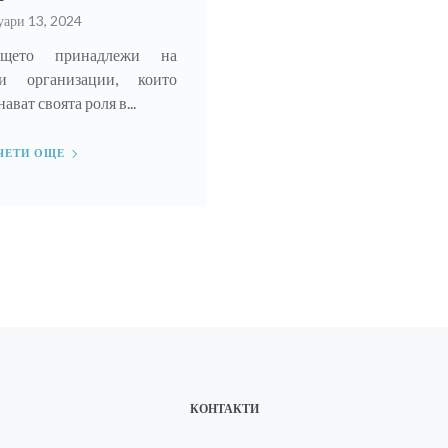
уари 13, 2024
ещето принадлежи на
зи организации, които
ават своята роля в...
ЧЕТИ ОЩЕ
КОНТАКТИ