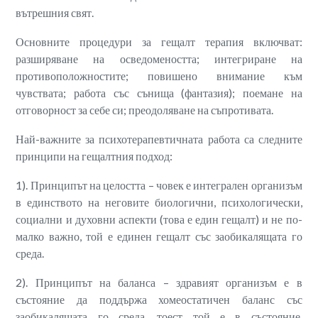
вътрешния свят.
Основните процедури за гещалт терапия включват:
разширяване на осведомеността; интегриране на
противоположностите; повишено внимание към
чувствата; работа със сънища (фантазия); поемане на
отговорност за себе си; преодоляване на съпротивата.
Най-важните за психотерапевтичната работа са следните
принципи на гещалтния подход:
1). Принципът на целостта – човек е интегрален организъм
в единството на неговите биологични, психологически,
социални и духовни аспекти (това е един гещалт) и не по-
малко важно, той е единен гещалт със заобикалящата го
среда.
2). Принципът на баланса – здравият организъм е в
състояние да поддържа хомеостатичен баланс със
заобикалящата го среда, тоест той е в състояние,