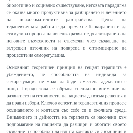
биологично и социално съществуване, неговата парадигма
се оказва много продуктивна за разбирането и лечението
на психосоматичните разстройства. Целта на
терапевтичната работа е да премахне блокирането и да
стимулира процеса на човешко развитие, реализирането на
неговите възможности и стремежи чрез създаване на
вътрешен източник на подкрепа и оптимизиране на
процесите на саморегулация.
Основният теоретичен принцип на гещалт терапията е
убеждението, че способността на индивида за
саморегулация не може да бъде заместена адекватно с
нищо. Поради това се обръща специално внимание на
развитието на готовността на пациента да взема решения и
да прави избори. Ключов аспект на терапевтичния процес е
осъзнаването и контакта със себе си и околната среда.
Вниманието и дейността на терапевта са насочени към
подпомагане на пациента да разшири и обогати своето
съзнание и способност да изпита контакта си с външния и