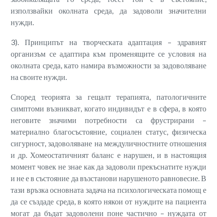
използвайки околната среда, да задоволи значителни
нужди.
3). Принципът на творческата адаптация – здравият
организъм се адаптира към променящите се условия на
околната среда, като намира възможности за задоволяване
на своите нужди.
Според теорията за гещалт терапията, патологичните
симптоми възникват, когато индивидът е в сфера, в която
неговите значими потребности са фрустрирани –
материално благосъстояние, социален статус, физическа
сигурност, задоволяване на междуличностните отношения
и др. Хомеостатичният баланс е нарушен, и в настоящия
момент човек не знае как да задоволи прекъснатите нужди
и не е в състояние да възстанови нарушеното равновесие. В
тази връзка основната задача на психологическата помощ е
да се създаде среда, в която някои от нуждите на пациента
могат да бъдат задоволени поне частично – нуждата от