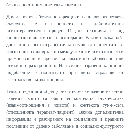
безопасност, внимание, уважение и т.н.
Друга част от работата по корекцията на психологическото
състояние е изпълнението на действителния
психотерапевтичен процес. Гещалт терапията е вид
личностно ориентирана психотерапия. В тази връзка най-
достъпни за психотерапевтична помощ са пациентите, за
които е показана връзката между техните психологически
преживявания и прояви на соматично заболяване или
психично разстройство. Най-силно изразено клинично
подобрение е постигнато при лица, страдащи от
разстройство на адаптацията.
Гещалт терапията обръща значително внимание на онези
явления, които са общи за контекста там-и-тогава
(взаимоотношения в живота) и контекста тук-и-сега
(отношенията терапевт-пациент). Важна допълнителна
информация е разбирането на социалните и правните
последици от дадено заболяване и социално-културното