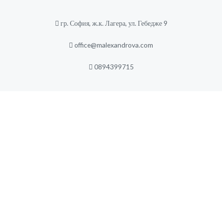
гр. София, ж.к. Лагера, ул. Гебедже 9
office@malexandrova.com
0894399715
МОИТЕ ПУБЛИКАЦИИ
Какво е любовта?
март 10, 2024
Родителски стилове
март 10, 2024